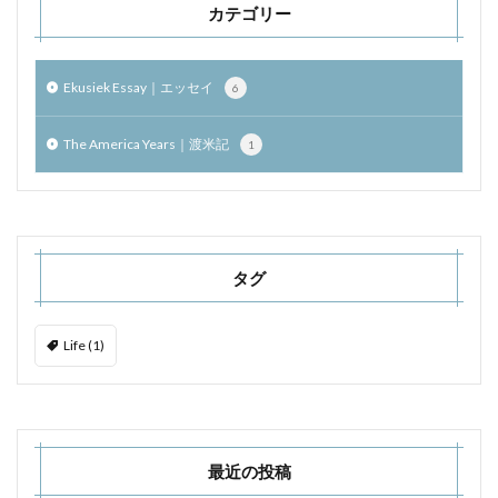
カテゴリー
Ekusiek Essay｜エッセイ
6
The America Years｜渡米記
1
タグ
Life
(1)
最近の投稿