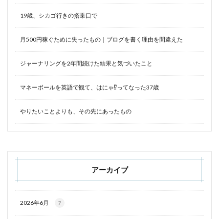
19歳、シカゴ行きの搭乗口で
月500円稼ぐために失ったもの｜ブログを書く理由を間違えた
ジャーナリングを2年間続けた結果と気づいたこと
マネーボールを英語で観て、はにゃ⁉︎ってなった37歳
やりたいことよりも、その先にあったもの
アーカイブ
2026年6月
7