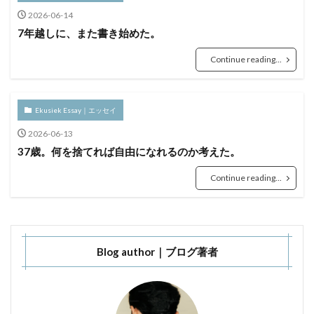
2026-06-14
7年越しに、また書き始めた。
Continue reading...
Ekusiek Essay｜エッセイ
2026-06-13
37歳。何を捨てれば自由になれるのか考えた。
Continue reading...
Blog author｜ブログ著者