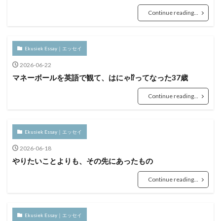
Continue reading...
Ekusiek Essay｜エッセイ
2026-06-22
マネーボールを英語で観て、はにゃ⁉︎ってなった37歳
Continue reading...
Ekusiek Essay｜エッセイ
2026-06-18
やりたいことよりも、その先にあったもの
Continue reading...
Ekusiek Essay｜エッセイ